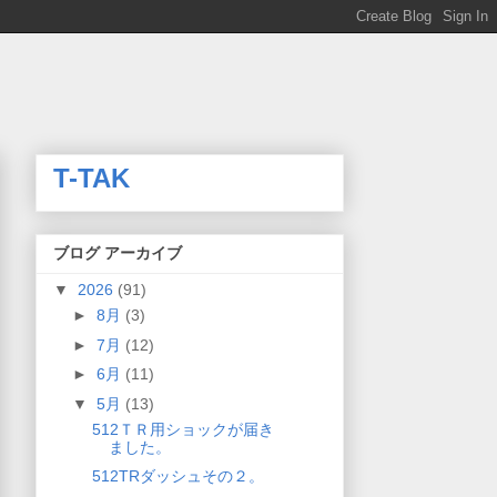
T-TAK
ブログ アーカイブ
▼
2026
(91)
►
8月
(3)
►
7月
(12)
►
6月
(11)
▼
5月
(13)
512ＴＲ用ショックが届き
ました。
512TRダッシュその２。